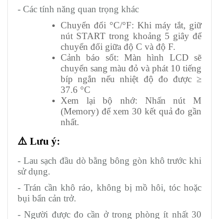
- Các tính năng quan trọng khác
Chuyển đổi °C/°F: Khi máy tắt, giữ
nút START trong khoảng 5 giây để
chuyển đổi giữa độ C và độ F.
Cảnh báo sốt: Màn hình LCD sẽ
chuyển sang màu đỏ và phát 10 tiếng
bíp ngắn nếu nhiệt độ đo được ≥
37.6 °C
Xem lại bộ nhớ: Nhấn nút M
(Memory) để xem 30 kết quả đo gần
nhất.
⚠
️ Lưu ý:
- Lau sạch đầu dò bằng bông gòn khô trước khi
sử dụng.
- Trán cần khô ráo, không bị mồ hôi, tóc hoặc
bụi bẩn cản trở.
- Người được đo cần ở trong phòng ít nhất 30