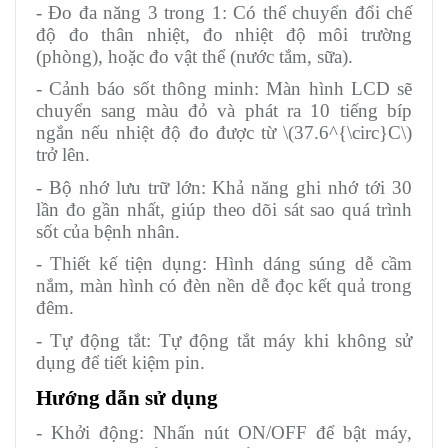
- Đo đa năng 3 trong 1: Có thể chuyển đổi chế
độ đo thân nhiệt, đo nhiệt độ môi trường
(phòng), hoặc đo vật thể (nước tắm, sữa).
- Cảnh báo sốt thông minh: Màn hình LCD sẽ
chuyển sang màu đỏ và phát ra 10 tiếng bíp
ngắn nếu nhiệt độ đo được từ \(37.6^{\circ}C\)
trở lên.
- Bộ nhớ lưu trữ lớn: Khả năng ghi nhớ tới 30
lần đo gần nhất, giúp theo dõi sát sao quá trình
sốt của bệnh nhân.
- Thiết kế tiện dụng: Hình dáng súng dễ cầm
nắm, màn hình có đèn nền dễ đọc kết quả trong
đêm.
- Tự động tắt: Tự động tắt máy khi không sử
dụng để tiết kiệm pin.
Hướng dẫn sử dụng
- Khởi động: Nhấn nút ON/OFF để bật máy,