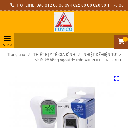
HOTLINE:
090 812 08 08
094 622 08 08
028 38 11 78 08
0
Trang chủ
/
THIẾT BỊ Y TẾ GIA ĐÌNH
/
NHIỆT KẾ ĐIỆN TỬ
/
Nhiệt kế hồng ngoại đo trán MICROLIFE NC - 300