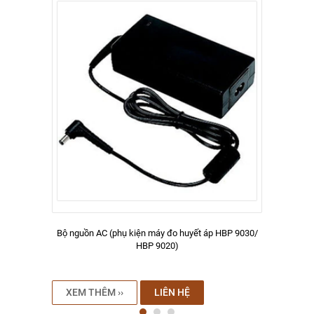
Bộ nguồn AC (phụ kiện máy đo huyết áp HBP 9030/
HBP 9020)
XEM THÊM ››
LIÊN HỆ