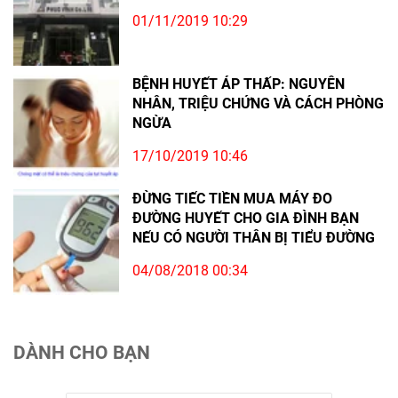
01/11/2019 10:29
BỆNH HUYẾT ÁP THẤP: NGUYÊN
NHÂN, TRIỆU CHỨNG VÀ CÁCH PHÒNG
NGỪA
17/10/2019 10:46
ĐỪNG TIẾC TIỀN MUA MÁY ĐO
ĐƯỜNG HUYẾT CHO GIA ĐÌNH BẠN
NẾU CÓ NGƯỜI THÂN BỊ TIỂU ĐƯỜNG
04/08/2018 00:34
DÀNH CHO BẠN