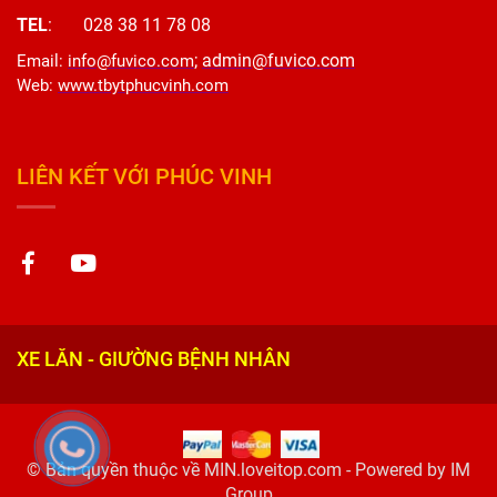
TEL
: 028 38 11 78 08
;
admin@fuvico.com
Email
:
info@fuvico.com
Web
:
www.tbytphucvinh.com
LIÊN KẾT VỚI PHÚC VINH
XE LĂN - GIƯỜNG BỆNH NHÂN
© Bản quyền thuộc về MIN.loveitop.com - Powered by IM
Group