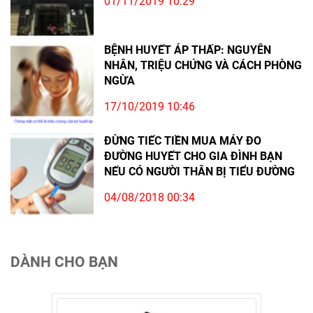
01/11/2019 10:29
BỆNH HUYẾT ÁP THẤP: NGUYÊN
NHÂN, TRIỆU CHỨNG VÀ CÁCH PHÒNG
NGỪA
17/10/2019 10:46
ĐỪNG TIẾC TIỀN MUA MÁY ĐO
ĐƯỜNG HUYẾT CHO GIA ĐÌNH BẠN
NẾU CÓ NGƯỜI THÂN BỊ TIỂU ĐƯỜNG
04/08/2018 00:34
DÀNH CHO BẠN