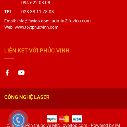
094 622 08 08
TEL
: 028 38 11 78 08
;
admin@fuvico.com
Email
:
info@fuvico.com
Web
:
www.tbytphucvinh.com
LIÊN KẾT VỚI PHÚC VINH
CÔNG NGHỆ LASER
© Bản quyền thuộc về MIN.loveitop.com - Powered by IM