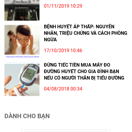
01/11/2019 10:29
BỆNH HUYẾT ÁP THẤP: NGUYÊN
NHÂN, TRIỆU CHỨNG VÀ CÁCH PHÒNG
NGỪA
17/10/2019 10:46
ĐỪNG TIẾC TIỀN MUA MÁY ĐO
ĐƯỜNG HUYẾT CHO GIA ĐÌNH BẠN
NẾU CÓ NGƯỜI THÂN BỊ TIỂU ĐƯỜNG
04/08/2018 00:34
DÀNH CHO BẠN