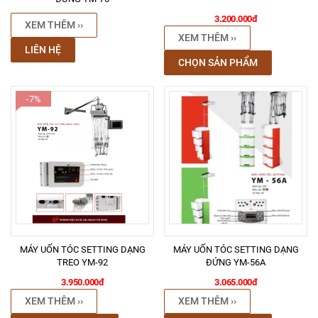
3.200.000đ
XEM THÊM ››
XEM THÊM ››
LIÊN HỆ
CHỌN SẢN PHẨM
-7%
MÁY UỐN TÓC SETTING DẠNG
MÁY UỐN TÓC SETTING DẠNG
TREO YM-92
ĐỨNG YM-56A
3.950.000đ
3.065.000đ
XEM THÊM ››
XEM THÊM ››