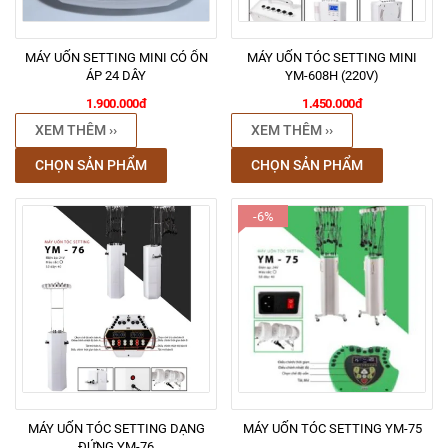
MÁY UỐN SETTING MINI CÓ ỔN
MÁY UỐN TÓC SETTING MINI
ÁP 24 DÂY
YM-608H (220V)
1.900.000đ
1.450.000đ
XEM THÊM ››
XEM THÊM ››
CHỌN SẢN PHẨM
CHỌN SẢN PHẨM
-6%
MÁY UỐN TÓC SETTING DẠNG
MÁY UỐN TÓC SETTING YM-75
ĐỨNG YM-76