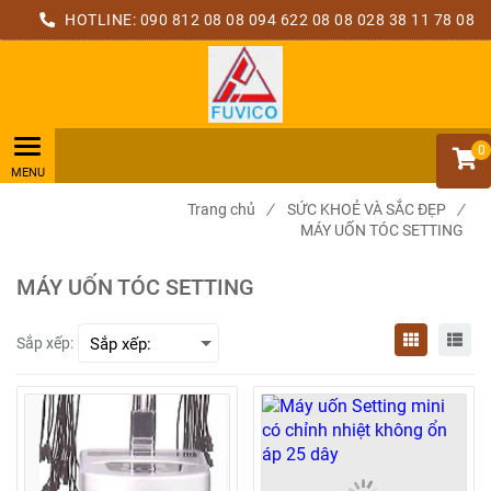
HOTLINE:
090 812 08 08
094 622 08 08
028 38 11 78 08
0
Trang chủ
/
SỨC KHOẺ VÀ SẮC ĐẸP
/
MÁY UỐN TÓC SETTING
MÁY UỐN TÓC SETTING
Sắp xếp: