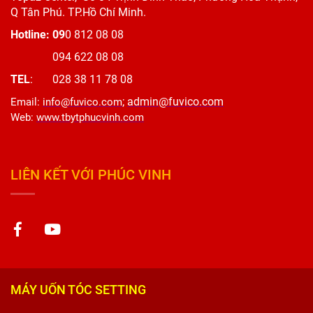
Q Tân Phú. TP.Hồ Chí Minh.
Hotline: 09
0 812 08 08
094 622 08 08
TEL
: 028 38 11 78 08
;
admin@fuvico.com
Email
:
info@fuvico.com
Web
:
www.tbytphucvinh.com
LIÊN KẾT VỚI PHÚC VINH
MÁY UỐN TÓC SETTING