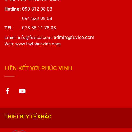
Hotline: 09
0 812 08 08
094 622 08 08
TEL
: 028 38 11 78 08
;
admin@fuvico.com
Email
:
info@fuvico.com
Web
:
www.tbytphucvinh.com
LIÊN KẾT VỚI PHÚC VINH
THIẾT BỊ Y TẾ KHÁC