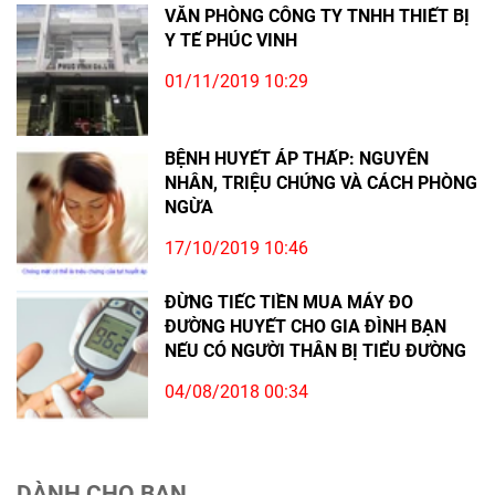
VĂN PHÒNG CÔNG TY TNHH THIẾT BỊ
Y TẾ PHÚC VINH
01/11/2019 10:29
BỆNH HUYẾT ÁP THẤP: NGUYÊN
NHÂN, TRIỆU CHỨNG VÀ CÁCH PHÒNG
NGỪA
17/10/2019 10:46
ĐỪNG TIẾC TIỀN MUA MÁY ĐO
ĐƯỜNG HUYẾT CHO GIA ĐÌNH BẠN
NẾU CÓ NGƯỜI THÂN BỊ TIỂU ĐƯỜNG
04/08/2018 00:34
DÀNH CHO BẠN