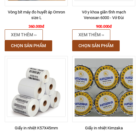
Vòng bít máy đo huyết áp Omron
Vớ y khoa giãn tĩnh mạch
size L
Venosan 6000 - Vớ Đùi
360.000đ
900.000đ
XEM THÊM ››
XEM THÊM ››
CHỌN SẢN PHẨM
CHỌN SẢN PHẨM
Giấy in nhiệt K57X45mm
Giấy in nhiệt Kimzaka